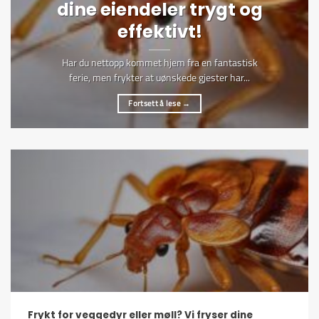
dine eiendeler trygt og
effektivt!
Har du nettopp kommet hjem fra en fantastisk
ferie, men frykter at uønskede gjester har...
Fortsett å lese
→
Frykt for veggedyr eller møll? Vi fryser dine