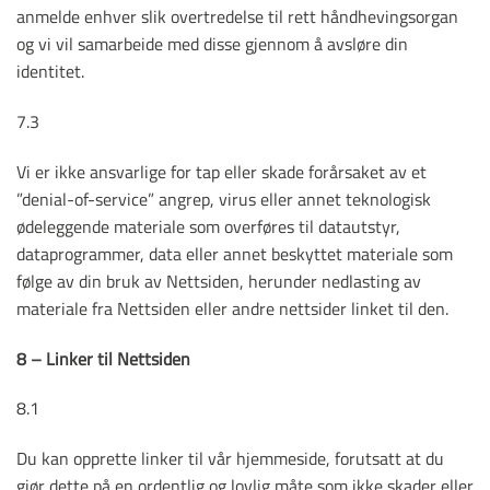
anmelde enhver slik overtredelse til rett håndhevingsorgan
og vi vil samarbeide med disse gjennom å avsløre din
identitet.
7.3
Vi er ikke ansvarlige for tap eller skade forårsaket av et
”denial-of-service” angrep, virus eller annet teknologisk
ødeleggende materiale som overføres til datautstyr,
dataprogrammer, data eller annet beskyttet materiale som
følge av din bruk av Nettsiden, herunder nedlasting av
materiale fra Nettsiden eller andre nettsider linket til den.
8 – Linker til Nettsiden
8.1
Du kan opprette linker til vår hjemmeside, forutsatt at du
gjør dette på en ordentlig og lovlig måte som ikke skader eller