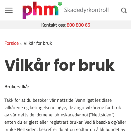
Skip
to
content
Kontakt oss:
800 800 66
Forside
»
Vilkår for bruk
Vilkår for bruk
Brukervilkår
Takk for at du besøker vår nettside. Vennligst les disse
vilkårene og betingelsene nøye, de angir vilkårene for bruk
av vår nettside (domene: phmskadedyr.no) (”Nettsiden”)
enten du er gjest eller registrert bruker. Ved å besøke og/eller
bruke Nettsiden, bekrefter du at du godtar du å bli bundet av