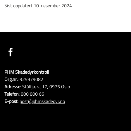
Sist oppdatert 10. desember 2024.
PHM Skadedyrkontroll
Org.nr.
: 925979082
Adresse
: Stålfjæra 17, 0975 Oslo
Telefon
:
800 800 66
E-post
:
post@phmskadedyr.no