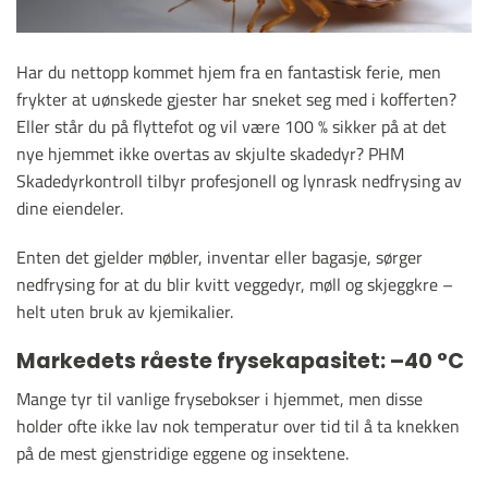
Har du nettopp kommet hjem fra en fantastisk ferie, men
frykter at uønskede gjester har sneket seg med i kofferten?
Eller står du på flyttefot og vil være 100 % sikker på at det
nye hjemmet ikke overtas av skjulte skadedyr? PHM
Skadedyrkontroll tilbyr profesjonell og lynrask nedfrysing av
dine eiendeler.
Enten det gjelder møbler, inventar eller bagasje, sørger
nedfrysing for at du blir kvitt veggedyr, møll og skjeggkre –
helt uten bruk av kjemikalier.
Markedets råeste frysekapasitet: –40 °C
Mange tyr til vanlige frysebokser i hjemmet, men disse
holder ofte ikke lav nok temperatur over tid til å ta knekken
på de mest gjenstridige eggene og insektene.