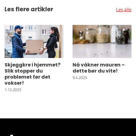
Les flere artikler
Les alle
Skjeggkre i hjemmet?
Nå våkner mauren –
Slik stopper du
dette bør du vite!
problemet før det
9.4.2025
vokser!
1.12.2025