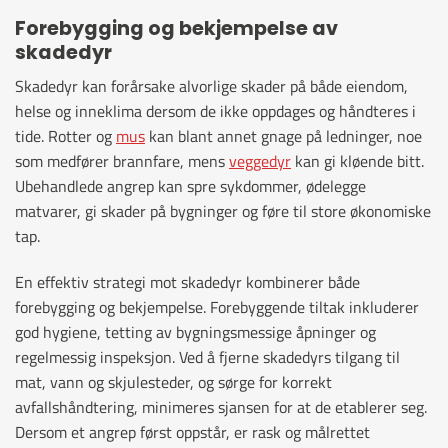
Forebygging og bekjempelse av
skadedyr
Skadedyr kan forårsake alvorlige skader på både eiendom,
helse og inneklima dersom de ikke oppdages og håndteres i
tide. Rotter og
mus
kan blant annet gnage på ledninger, noe
som medfører brannfare, mens
veggedyr
kan gi kløende bitt.
Ubehandlede angrep kan spre sykdommer, ødelegge
matvarer, gi skader på bygninger og føre til store økonomiske
tap.
En effektiv strategi mot skadedyr kombinerer både
forebygging og bekjempelse. Forebyggende tiltak inkluderer
god hygiene, tetting av bygningsmessige åpninger og
regelmessig inspeksjon. Ved å fjerne skadedyrs tilgang til
mat, vann og skjulesteder, og sørge for korrekt
avfallshåndtering, minimeres sjansen for at de etablerer seg.
Dersom et angrep først oppstår, er rask og målrettet