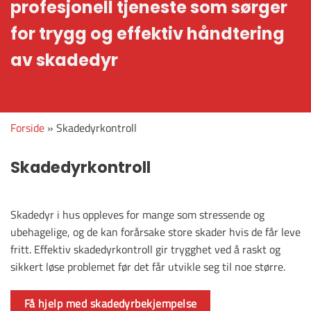
profesjonell
tjeneste
som
sørger
for
trygg
og
effektiv
håndtering
av skadedyr
Forside
»
Skadedyrkontroll
Skadedyrkontroll
Skadedyr
i
hus
oppleves
for mange
som
stressende
og
ubehagelige
,
og
de
kan
forårsake
store
skader
hvis
de
får
leve
fritt
.
Effektiv
skadedyrkontroll
gir
trygghet
ved
å
raskt
og
sikkert
løse
problemet
før
det
får
utvikle
seg
til
noe
større
.
Få hjelp med skadedyrbekjempelse