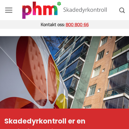
Skip
to
content
Kontakt oss:
800 800 66
Skadedyrkontroll
er
en