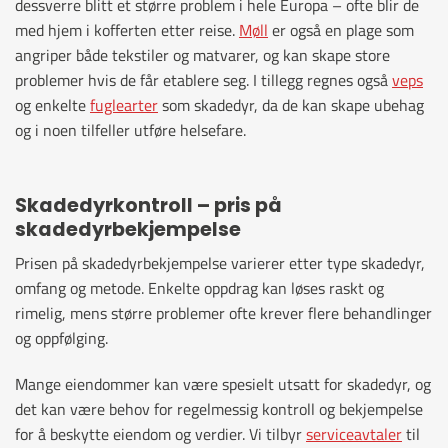
dessverre blitt et større problem i hele Europa – ofte blir de
med hjem i kofferten etter reise.
Møll
er også en plage som
angriper både tekstiler og matvarer, og kan skape store
problemer hvis de får etablere seg. I tillegg regnes også
veps
og enkelte
fuglearter
som skadedyr, da de kan skape ubehag
og i noen tilfeller utføre helsefare.
Skadedyrkontroll – pris på
skadedyrbekjempelse
Prisen på skadedyrbekjempelse varierer etter type skadedyr,
omfang og metode. Enkelte oppdrag kan løses raskt og
rimelig, mens større problemer ofte krever flere behandlinger
og oppfølging.
Mange eiendommer kan være spesielt utsatt for skadedyr, og
det kan være behov for regelmessig kontroll og bekjempelse
for å beskytte eiendom og verdier. Vi tilbyr
serviceavtaler
til