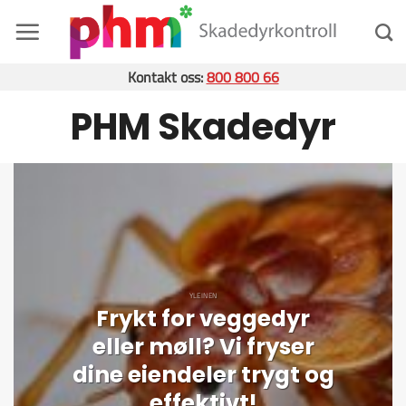
Skip
to
content
Kontakt oss:
800 800 66
PHM Skadedyr
YLEINEN
Frykt for veggedyr
eller møll? Vi fryser
dine eiendeler trygt og
effektivt!