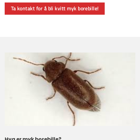
Ta kontakt for å bli kvitt myk borebille!
Hva er myk borebille?