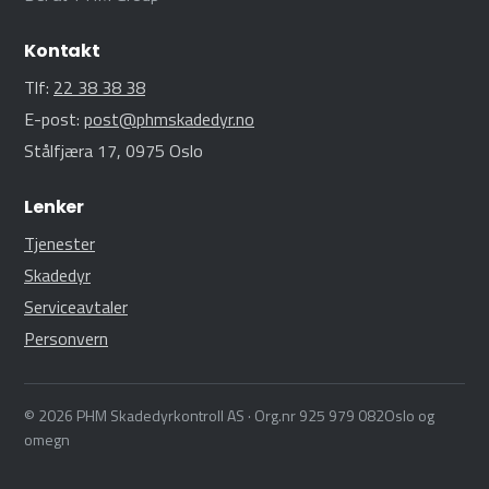
Kontakt
Tlf:
22 38 38 38
E-post:
post@phmskadedyr.no
Stålfjæra 17, 0975 Oslo
Lenker
Tjenester
Skadedyr
Serviceavtaler
Personvern
© 2026 PHM Skadedyrkontroll AS · Org.nr 925 979 082Oslo og
omegn